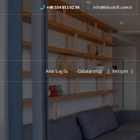
+90 534 812 02 34
info@blissloft.com.tr
Hayalinizdeki Tatil
Ana Sayfa
Odalarımız
İletişim