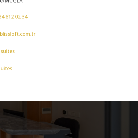
iye/MUĞLA
34 812 02 34
blissloft.com.tr
ssuites
suites