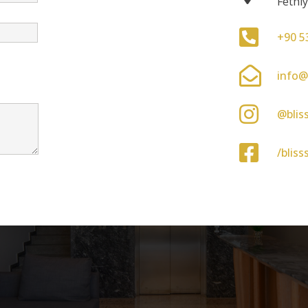
Feth
+90 5
info@
@blis
/bliss